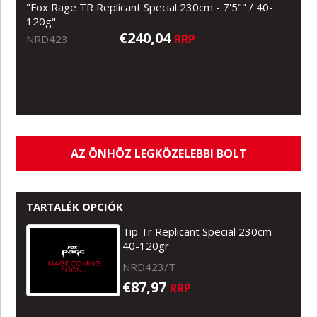
"Fox Rage TR Replicant Special 230cm - 7'5"" / 40-
120g"
€240,04
RRP
NRD423
AZ ÖNHÖZ LEGKÖZELEBBI BOLT
TARTALÉK OPCIÓK
Tip Tr Replicant Special 230cm
40-120gr
NRD423/T
€87,97
RRP