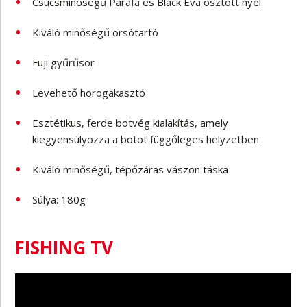
Csúcsminőségű Parafa és Black Eva osztott nyél
Kiváló minőségű orsótartó
Fuji gyűrűsor
Levehető horogakasztó
Esztétikus, ferde botvég kialakítás, amely
kiegyensúlyozza a botot függőleges helyzetben
Kiváló minőségű, tépőzáras vászon táska
Súlya: 180g
FISHING TV