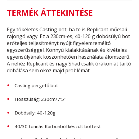
TERMÉK ÁTTEKINTÉSE
Egy tökéletes Casting bot, ha te is Replicant műcsali
rajongó vagy. Ez a 230cm-es, 40-120 g dobósúlyú bot
erőteljes teljesítményt nyújt figyelemreméltó
egyszerűséggel. Könnyű kialakításának és kivételes
egyensúlyának köszönhetően használata álomszerű.
A nehéz Replicant és nagy Shad csalik órákon át tartó
dobálása sem okoz majd problémát.
Casting pergető bot
Hosszúság: 230cm/7'5”
Dobósúly: 40-120g
40/30 tonnás Karbonból készült bottest