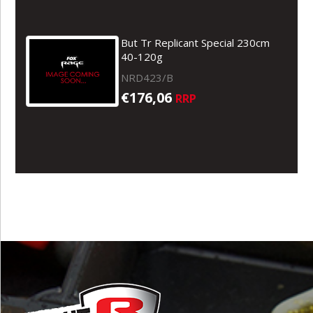
But Tr Replicant Special 230cm
40-120g
NRD423/B
€176,06
RRP