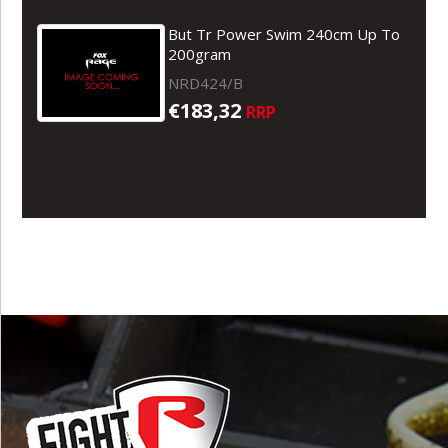
But Tr Power Swim 240cm Up To
200gram
NRD424/B
€183,32
RRP