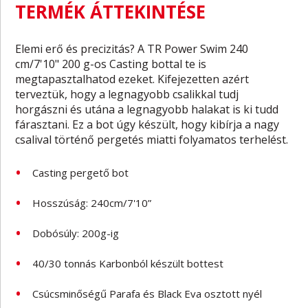
TERMÉK ÁTTEKINTÉSE
Elemi erő és precizitás? A TR Power Swim 240
cm/7'10" 200 g-os Casting bottal te is
megtapasztalhatod ezeket. Kifejezetten azért
terveztük, hogy a legnagyobb csalikkal tudj
horgászni és utána a legnagyobb halakat is ki tudd
fárasztani. Ez a bot úgy készült, hogy kibírja a nagy
csalival történő pergetés miatti folyamatos terhelést.
Casting pergető bot
Hosszúság: 240cm/7'10”
Dobósúly: 200g-ig
40/30 tonnás Karbonból készült bottest
Csúcsminőségű Parafa és Black Eva osztott nyél