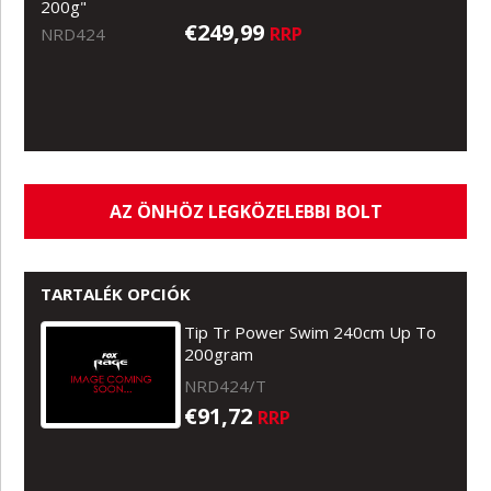
200g"
€249,99
RRP
NRD424
AZ ÖNHÖZ LEGKÖZELEBBI BOLT
TARTALÉK OPCIÓK
Tip Tr Power Swim 240cm Up To
200gram
NRD424/T
€91,72
RRP