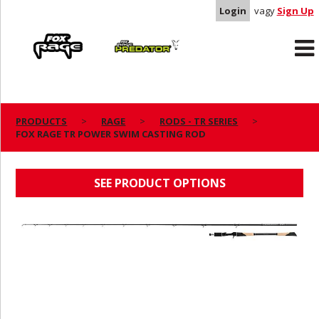
Login
vagy
Sign Up
Rage
Predator
PRODUCTS
RAGE
RODS - TR SERIES
FOX RAGE TR POWER SWIM CASTING ROD
FOX RAGE TR POWER SWIM CASTING ROD
SEE PRODUCT OPTIONS