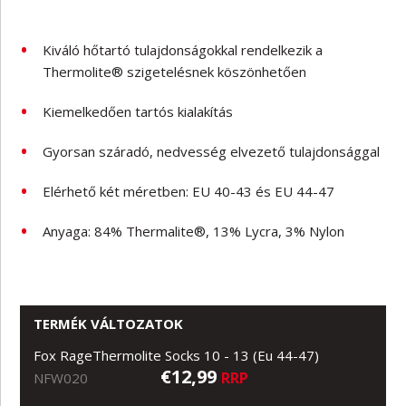
Kiváló hőtartó tulajdonságokkal rendelkezik a
Thermolite® szigetelésnek köszönhetően
Kiemelkedően tartós kialakítás
Gyorsan száradó, nedvesség elvezető tulajdonsággal
Elérhető két méretben: EU 40-43 és EU 44-47
Anyaga: 84% Thermalite®, 13% Lycra, 3% Nylon
TERMÉK VÁLTOZATOK
Fox RageThermolite Socks 10 - 13 (Eu 44-47)
€12,99
RRP
NFW020