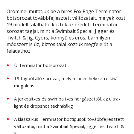
Örömmel mutatjuk be a híres Fox Rage Terminator
botsorozat továbbfejlesztett változatait, melyek közt
19 modell található, köztük az eredeti Terminator
sorozat tagjai, mint a Swimbait Special, Jigger és
Twitch & Jig. Gyors, könnyű és erős, bármilyen
módszert is űz, biztos talál köztük megfelelőt a
feladathoz.
Új terminator botsorozat
19 tagból álló sorozat, mely minden helyzetre kínál
megoldást
A jerkbait-es és swimbait-es horgászattól, az ultra-
light és dropshot technikákig
A klasszikus Terminator bottipusok továbbfejlesztett
változatai, mint a Swimbait Special, Jigger és Twitch &
Jig