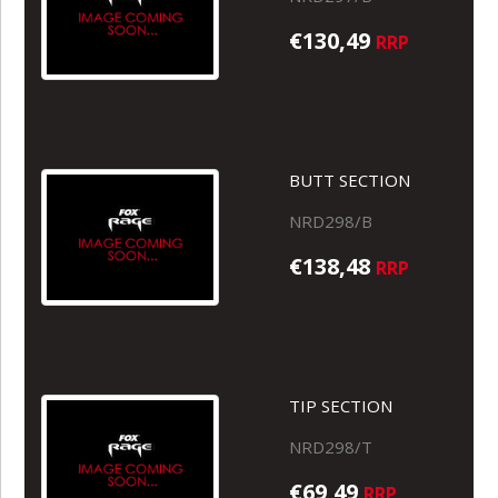
€130,49
RRP
BUTT SECTION
NRD298/B
€138,48
RRP
TIP SECTION
NRD298/T
€69,49
RRP