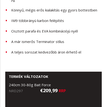
Könnyű, mégis erős kialakítás egy gyors bottestben
IM9 többirányú karbon felépítés
Osztott parafa és EVA kombinációjú nyél
A már ismerős Terminator stílus
A teljes sorozat kedvezőbb áron érhető el
TERMÉK VÁLTOZATOK
240cm 30-80g Bait Force
€209,99
RRP
NRD297