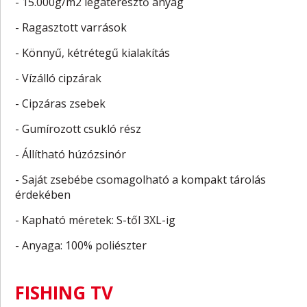
- 15.000g/m2 légáteresztő anyag
- Ragasztott varrások
- Könnyű, kétrétegű kialakítás
- Vízálló cipzárak
- Cipzáras zsebek
- Gumírozott csukló rész
- Állítható húzózsinór
- Saját zsebébe csomagolható a kompakt tárolás
érdekében
- Kapható méretek: S-től 3XL-ig
- Anyaga: 100% poliészter
FISHING TV