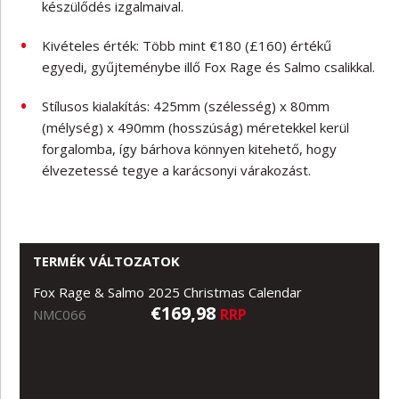
készülődés izgalmaival.
Kivételes érték: Több mint €180 (£160) értékű
egyedi, gyűjteménybe illő Fox Rage és Salmo csalikkal.
Stílusos kialakítás: 425mm (szélesség) x 80mm
(mélység) x 490mm (hosszúság) méretekkel kerül
forgalomba, így bárhova könnyen kitehető, hogy
élvezetessé tegye a karácsonyi várakozást.
TERMÉK VÁLTOZATOK
Fox Rage & Salmo 2025 Christmas Calendar
€169,98
RRP
NMC066