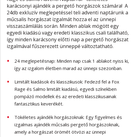
karácsonyi ajándék a pergető horgászok számára! A
24db exkluzív meglepetéssel teli adventi naptárunk a
műcsalis horgászat izgalmát hozza el az ünnepi
visszaszámlálás során. Minden ablak mögött egy
egyedi kiadású vagy eredeti klasszikus csali található,
így minden karácsony előtti nap a pergető horgászat
izgalmával fűszerezett ünneppé változtatható.
24 meglepetésnap: Minden nap csak 1 ablakot nyiss ki,
így az izgalom életben marad az ünnepi szezonban.
Limitált kiadások és klasszikusok: Fedezd fel a Fox
Rage és Salmo limitált kiadású, egyedi színekben
pompázó modellek és az eredeti klasszikusainak
fantasztikus keverékét.
Tökéletes ajándék horgászoknak: Egy figyelmes és
izgalmas ajándék műcsalis pergető horgászoknak,
amely a horgászat örömét ötvözi az ünnepi