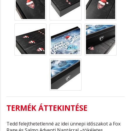
TERMÉK ÁTTEKINTÉSE
Tedd felejthetetlenné az idei ünnepi időszakot a Fox
Rage és Salmo Adventi Naptárral –tökéletes