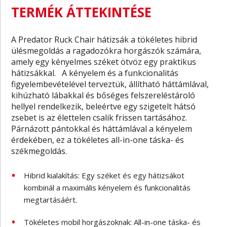
TERMÉK ÁTTEKINTÉSE
A Predator Ruck Chair hátizsák a tökéletes hibrid
ülésmegoldás a ragadozókra horgászók számára,
amely egy kényelmes széket ötvöz egy praktikus
hátizsákkal. A kényelem és a funkcionalitás
figyelembevételével terveztük, állítható háttámlával,
kihúzható lábakkal és bőséges felszereléstároló
hellyel rendelkezik, beleértve egy szigetelt hátsó
zsebet is az élettelen csalik frissen tartásához.
Párnázott pántokkal és háttámlával a kényelem
érdekében, ez a tökéletes all-in-one táska- és
székmegoldás.
Hibrid kialakítás: Egy széket és egy hátizsákot
kombinál a maximális kényelem és funkcionalitás
megtartásáért.
Tökéletes mobil horgászoknak: All-in-one táska- és