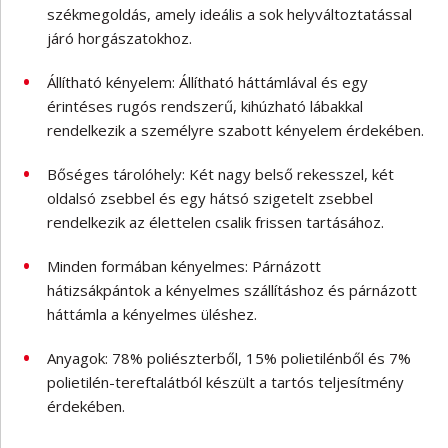
székmegoldás, amely ideális a sok helyváltoztatással
járó horgászatokhoz.
Állítható kényelem: Állítható háttámlával és egy
érintéses rugós rendszerű, kihúzható lábakkal
rendelkezik a személyre szabott kényelem érdekében.
Bőséges tárolóhely: Két nagy belső rekesszel, két
oldalsó zsebbel és egy hátsó szigetelt zsebbel
rendelkezik az élettelen csalik frissen tartásához.
Minden formában kényelmes: Párnázott
hátizsákpántok a kényelmes szállításhoz és párnázott
háttámla a kényelmes üléshez.
Anyagok: 78% poliészterből, 15% polietilénből és 7%
polietilén-tereftalátból készült a tartós teljesítmény
érdekében.