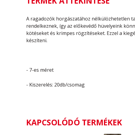
TERMÉK ÁTTEKINTÉSE
A ragadozók horgászatához nélkülözhetetlen t
rendelkeznek, így az előkevédő hüvelyeink könn
kötéseket és krimpes rögzítéseket. Ezzel a kiegé
készíteni.
- 7-es méret
- Kiszerelés: 20db/csomag
KAPCSOLÓDÓ TERMÉKEK