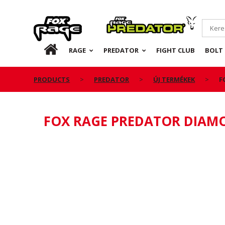
Rage
Predator
HU
RAGE
PREDATOR
FIGHT CLUB
BOLT 
PRODUCTS
PREDATOR
ÚJ TERMÉKEK
F
FOX RAGE PREDATOR DIAM