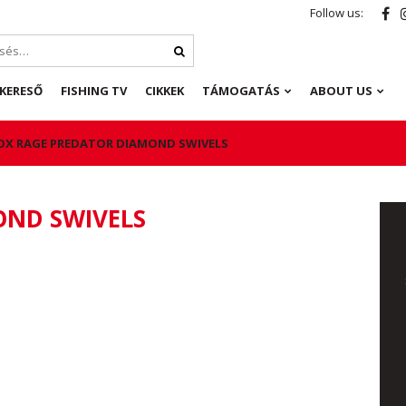
Follow us:
KERESŐ
FISHING TV
CIKKEK
TÁMOGATÁS
ABOUT US
OX RAGE PREDATOR DIAMOND SWIVELS
OND SWIVELS