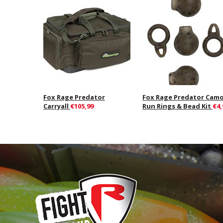
Fox Rage Predator
Fox Rage Predator Cam
Carryall
€105,99
Run Rings & Bead Kit
€4,