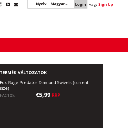
Nyelv:
Magyar
Login
vagy
Sign Up
TERMÉK VÁLTOZATOK
Fox Rage Predator Diamond Swivels (current
size)
€5,99
RRP
FAC108