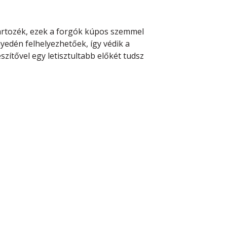
artozék, ezek a forgók kúpos szemmel
yedén felhelyezhetőek, így védik a
szítővel egy letisztultabb előkét tudsz