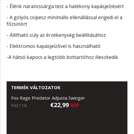
- Élénk narancssárga test a hatékony kapásjelzésért
- A golyós csipesz minimális ellenállással engedi el a
főzsinórt
- Állítható súly az érzékenység beállításához
- Elektromos kapásjelzővel is használható
-A hátsó kapocs a legtöbb bottartóhoz illeszkedik
TERMÉK VÁLTOZATOK
Fox Rage Predator Adjusta Swinger
€22,99
RRP
FAC118