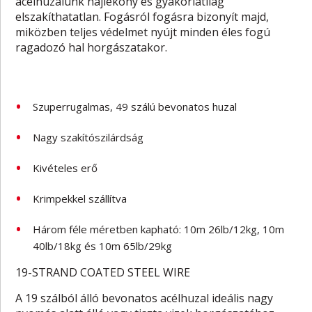
acélhuzalunk hajlékony és gyakorlatilag
elszakíthatatlan. Fogásról fogásra bizonyít majd,
miközben teljes védelmet nyújt minden éles fogú
ragadozó hal horgászatakor.
Szuperrugalmas, 49 szálú bevonatos huzal
Nagy szakítószilárdság
Kivételes erő
Krimpekkel szállítva
Három féle méretben kapható: 10m 26lb/12kg, 10m
40lb/18kg és 10m 65lb/29kg
19-STRAND COATED STEEL WIRE
A 19 szálból álló bevonatos acélhuzal ideális nagy