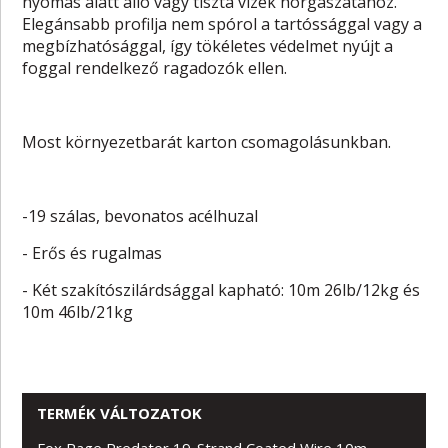
nyomás alatt álló vagy tiszta vizek horgászatához.
Elegánsabb profilja nem spórol a tartóssággal vagy a
megbízhatósággal, így tökéletes védelmet nyújt a
foggal rendelkező ragadozók ellen.
Most környezetbarát karton csomagolásunkban.
-19 szálas, bevonatos acélhuzal
- Erős és rugalmas
- Két szakítószilárdsággal kapható: 10m 26lb/12kg és
10m 46lb/21kg
TERMÉK VÁLTOZATOK
Fox Rage Predator 19-Strand Coated Wire 10m