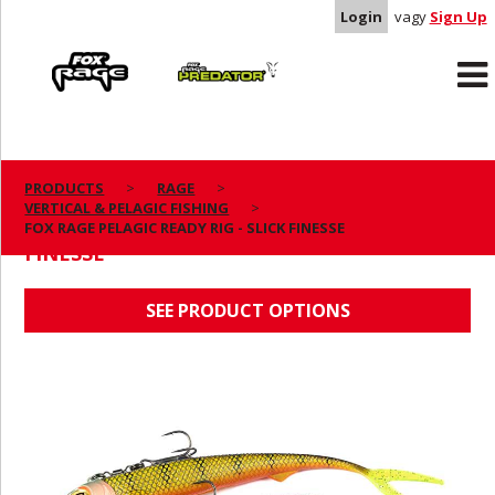
Login
vagy
Sign Up
Rage
Predator
PRODUCTS
RAGE
VERTICAL & PELAGIC FISHING
FOX RAGE PELAGIC READY RIG - SLICK
FOX RAGE PELAGIC READY RIG - SLICK FINESSE
FINESSE
SEE PRODUCT OPTIONS