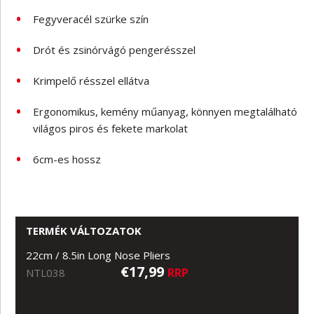
Fegyveracél szürke szín
Drót és zsinórvágó pengerésszel
Krimpelő résszel ellátva
Ergonomikus, kemény műanyag, könnyen megtalálható
világos piros és fekete markolat
6cm-es hossz
TERMÉK VÁLTOZATOK
22cm / 8.5in Long Nose Pliers
€17,99
RRP
NTL038