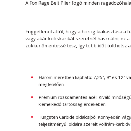
A Fox Rage Belt Plier fogó minden ragadozóhal
Függetlenül attól, hogy a horog kiakasztása a fe
vagy akár kulcskarikát szeretnél használni, ez 
zökkenőmentessé tesz, így több időt tölthetsz az
Három méretben kapható: 7,25", 9" és 12" vá
megfelelően.
Prémium rozsdamentes acél: Kiváló minőségű
kiemelkedő tartósság érdekében.
Tungsten Carbide oldalcsípő: Könnyedén vágj
teljesítményű, oldalra szerelt volfrám-karbidv