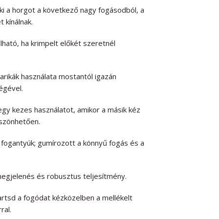
ki a horgot a következő nagy fogásodból, a
 kínálnak.
ató, ha krimpelt előkét szeretnél
karikák használata mostantól igazán
égével.
 egy kezes használatot, amikor a másik kéz
öszönhetően.
fogantyúk; gumírozott a könnyű fogás és a
 megjelenés és robusztus teljesítmény.
artsd a fogódat kézközelben a mellékelt
ral.