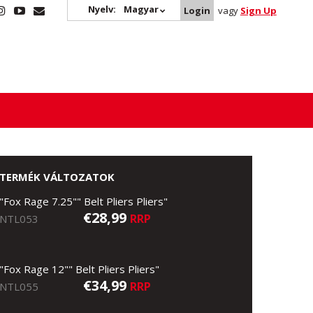
Nyelv:
Magyar
Login
vagy
Sign Up
TERMÉK VÁLTOZATOK
"Fox Rage 7.25"" Belt Pliers Pliers"
€28,99
RRP
NTL053
"Fox Rage 12"" Belt Pliers Pliers"
€34,99
RRP
NTL055