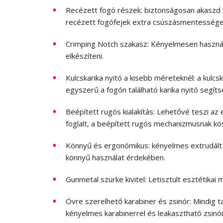
Recézett fogó részek: biztonságosan akaszd 
recézett fogófejek extra csúszásmentességet
Crimping Notch szakasz: Kényelmesen használh
elkészíteni.
Kulcskarika nyitó a kisebb méreteknél: a kulcs
egyszerű a fogón található karika nyitó segíts
Beépített rugós kialakítás: Lehetővé teszi az
foglalt, a beépített rugós mechanizmusnak k
Könnyű és ergonómikus: kényelmes extrudált 
könnyű használat érdekében.
Gunmetal szürke kivitel: Letisztult esztétikai
Övre szerelhető karabiner és zsinór: Mindig t
kényelmes karabinerrel és leakasztható zsinór