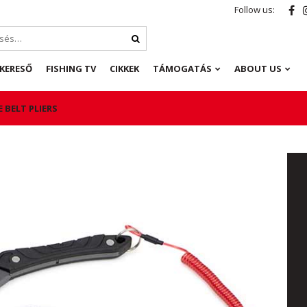
Follow us:
KERESŐ
FISHING TV
CIKKEK
TÁMOGATÁS
ABOUT US
 BELT PLIERS