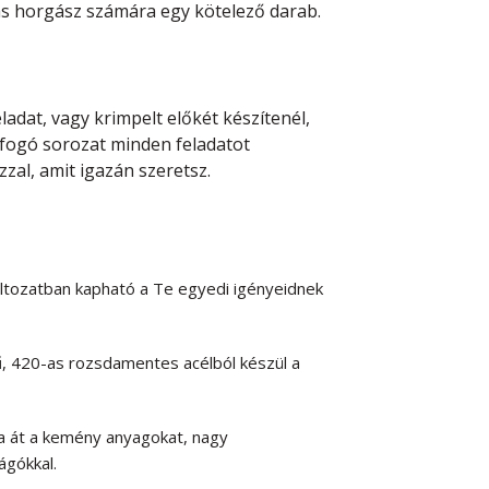
as horgász számára egy kötelező darab.
ladat, vagy krimpelt előkét készítenél,
a fogó sorozat minden feladatot
zal, amit igazán szeretsz.
ltozatban kapható a Te egyedi igényeidnek
, 420-as rozsdamentes acélból készül a
a át a kemény anyagokat, nagy
ágókkal.