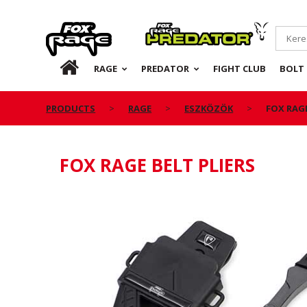
Rage
Predator
HU
RAGE
PREDATOR
FIGHT CLUB
BOLT 
PRODUCTS
RAGE
ESZKÖZÖK
FOX RAGE
FOX RAGE BELT PLIERS