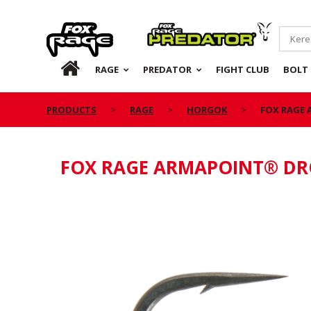
Rage
Predator
HU
RAGE
PREDATOR
FIGHT CLUB
BOLT 
PRODUCTS
RAGE
HORGOK
FOX RAGE
FOX RAGE ARMAPOINT® D