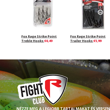
Fox Rage Strike Point
Fox Rage Strike Point
Treble Hooks
€6,49
Trailer Hooks
€5,99
NÉZZE MEG A LEGJOBB TARTALMAKAT ÉS VERSE