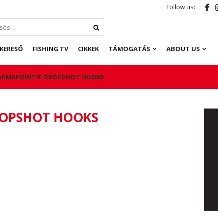
Follow us:
KERESŐ
FISHING TV
CIKKEK
TÁMOGATÁS
ABOUT US
 ARMAPOINT® DROPSHOT HOOKS
ROPSHOT HOOKS