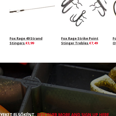
Fox Rage 49 Strand
Fox Rage Strike Point
F
Stingers
€3,99
Stinger Trebles
€7,49
O
NYEKET ELSŐKÉNT.
DISCOVER MORE AND SIGN UP HERE