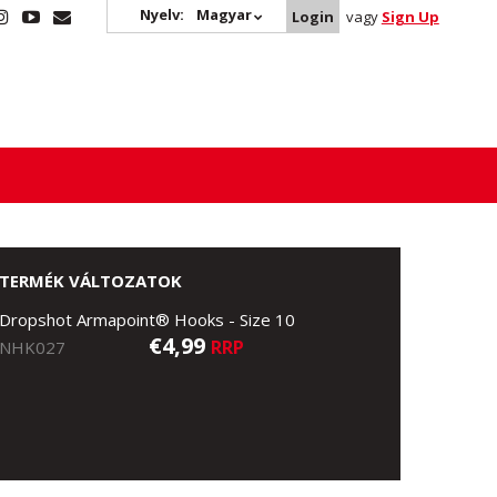
Nyelv:
Magyar
Login
vagy
Sign Up
TERMÉK VÁLTOZATOK
Dropshot Armapoint® Hooks - Size 10
€4,99
RRP
NHK027