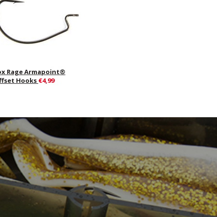
ox Rage Armapoint®
ffset Hooks
€4,99