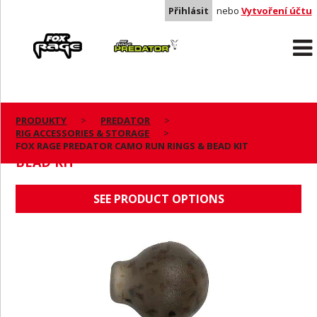
Přihlásit
nebo
Vytvoření účtu
Rage
Predator
PRODUKTY
PREDATOR
RIG ACCESSORIES & STORAGE
FOX RAGE PREDATOR CAMO RUN RINGS &
FOX RAGE PREDATOR CAMO RUN RINGS & BEAD KIT
BEAD KIT
SEE PRODUCT OPTIONS