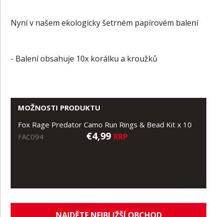
Nyní v našem ekologicky šetrném papírovém balení
- Balení obsahuje 10x korálku a kroužků
MOŽNOSTI PRODUKTU
Fox Rage Predator Camo Run Rings & Bead Kit x 10
€4,99
RRP
FAC094
NAJDĚTE NEJBLIŽŠÍ OBCHOD