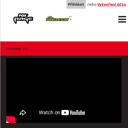
Přihlásit
nebo
Vytvoření účtu
Rage
Predator
FISHING TV