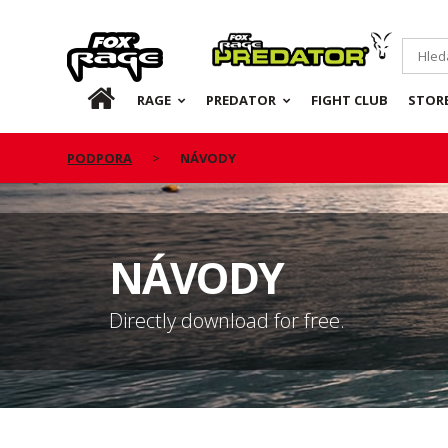
Rage
Predator
CZ
RAGE
PREDATOR
FIGHT CLUB
STOR
PODPORA
NÁVODY
NÁVODY
Directly download for free.