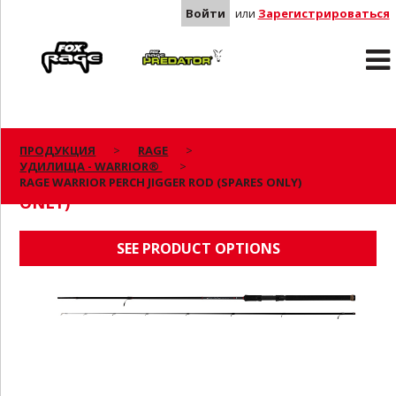
Войти
или
Зарегистрироваться
Rage
Predator
ПРОДУКЦИЯ
RAGE
УДИЛИЩА - WARRIOR®
RAGE WARRIOR PERCH JIGGER ROD (SPARES
RAGE WARRIOR PERCH JIGGER ROD (SPARES ONLY)
ONLY)
SEE PRODUCT OPTIONS