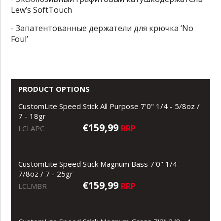
Lew
’
s SoftTouch
- Запатентованные держатели для крючка ‘
No
Foul
’
PRODUCT OPTIONS
CustomLite Speed Stick All Purpose 7'0" 1/4 - 5/8oz /
7 - 18gr
€159,99
RRP
LCLAPC
CustomLite Speed Stick Magnum Bass 7'0" 1/4 -
7/8oz / 7 - 25gr
€159,99
RRP
LCLMBR