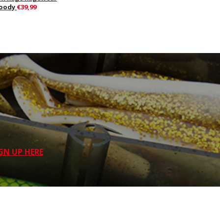
oody
€39,99
GN UP HERE