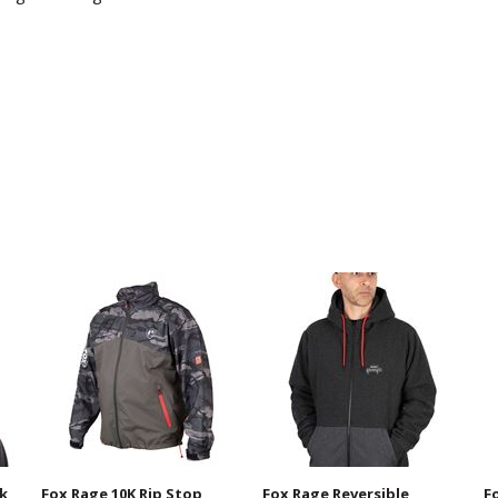
ak
Fox Rage 10K Rip Stop
Fox Rage Reversible
F