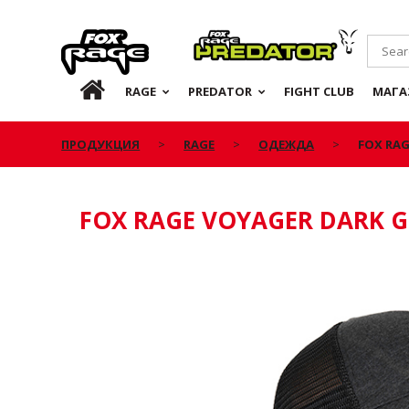
Rage
Predator
RU
RAGE
PREDATOR
FIGHT CLUB
МАГА
ПРОДУКЦИЯ
RAGE
ОДЕЖДА
FOX RAG
FOX RAGE VOYAGER DARK G