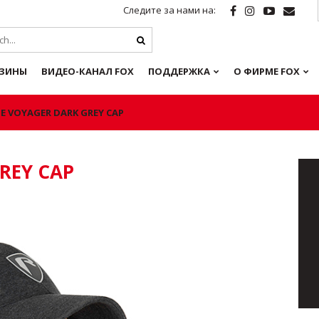
Следите за нами на:
ЗИНЫ
ВИДЕО-КАНАЛ FOX
ПОДДЕРЖКА
О ФИРМЕ FOX
E VOYAGER DARK GREY CAP
REY CAP