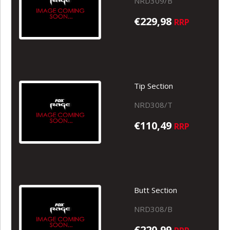
NRD309/B
€229,98
RRP
Tip Section
NRD308/T
€110,49
RRP
Butt Section
NRD308/B
€220,99