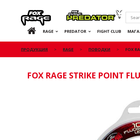
Rage
Predator
RU
RAGE
PREDATOR
FIGHT CLUB
МАГА
ПРОДУКЦИЯ
RAGE
ПОВОДКИ
FOX RA
FOX RAGE STRIKE POINT F