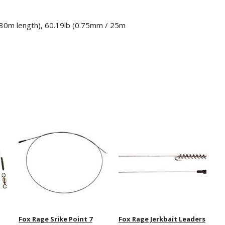
/ 30m length), 60.19lb (0.75mm / 25m
Fox Rage Srike Point 7
Fox Rage Jerkbait Leaders