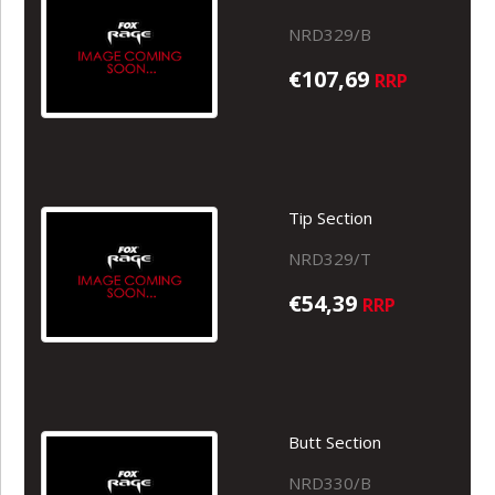
NRD329/B
€107,69
RRP
Tip Section
NRD329/T
€54,39
RRP
Butt Section
NRD330/B