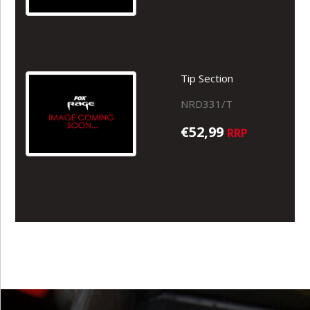
Tip Section
NRD331/T
€52,99
RRP