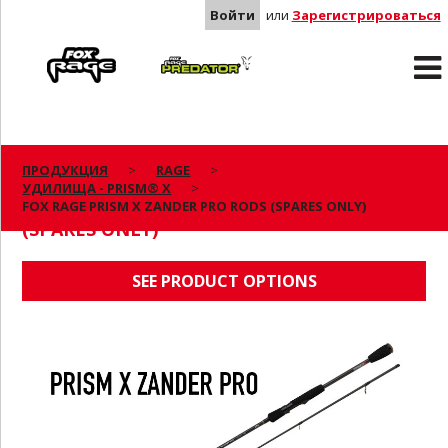
Войти
или
Зарегистрироваться
Rage
Predator
ПРОДУКЦИЯ
RAGE
УДИЛИЩА - PRISM® X
FOX RAGE PRISM X ZANDER PRO RODS
FOX RAGE PRISM X ZANDER PRO RODS (SPARES ONLY)
(SPARES ONLY)
SEE PRODUCT OPTIONS