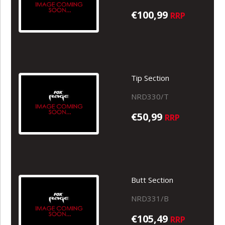
€100,99
RRP
Tip Section
NRD330/T
€50,99
RRP
Butt Section
NRD331/B
€105,49
RRP