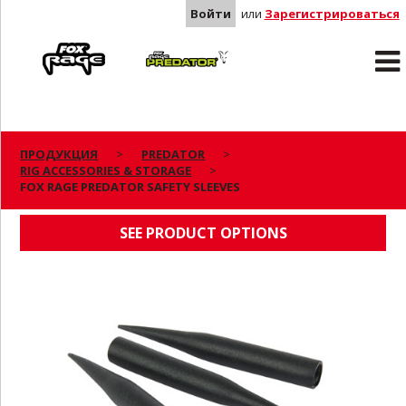
Войти
или
Зарегистрироваться
Rage
Predator
ПРОДУКЦИЯ
PREDATOR
RIG ACCESSORIES & STORAGE
FOX RAGE PREDATOR SAFETY SLEEVES
FOX RAGE PREDATOR SAFETY SLEEVES
SEE PRODUCT OPTIONS